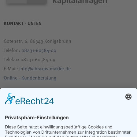
KONTAKT - UNTEN
Gotenstr. 6, 86343 Königsbrunn
Telefon:
08231-60584-00
Telefax: 08231-60584-09
E-Mail:
info@abraxas-makler.de
Online - Kundenberatung
bewerten Sie uns auf google
RECHTLICHES - UNTEN
IMPRESSUM