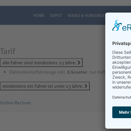
HOME
DEPOT
RISIKO & VORSORGE
VERSICHE
Tarif
alle Fahrer sind mindestens 23 Jahre:
Elektrokleinstfahrzeuge inkl.
E-Scooter
: nur Haftpflicht:
24,8
mindestens ein Fahrer ist unter 23 Jahre:
Online-Rechner