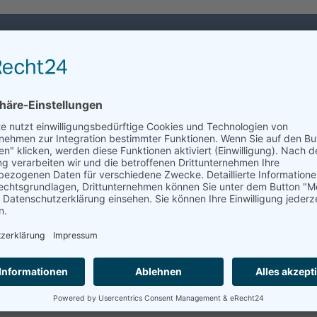
RUNGEN
RECHNER
ONLINE ABSCHLUSS
FÜR SIE
KOOPERAT
E-Scooter - die Bayerische
0 Euro
// mit TK 150 SB:
49,80 Euro